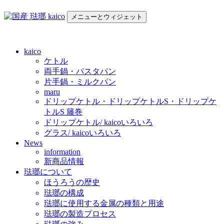
コ
メニューとウィジェット
ン
テ
国産 琺瑯 kaico
日本の国産 琺瑯 kaico のご紹介
ン
ツ
kaico
へ
ケトル
ス
両手鍋・パスタパン
キ
片手鍋・ミルクパン
maru
ッ
ドリップケトル・ドリップケトルS・ドリップケ
プ
トルS 籐巻
ドリップケトル/ kaicoいろいろ
グラス/ kaicoいろいろ
News
information
新商品情報
琺瑯について
ほうろうの歴史
琺瑯の構成
琺瑯に使用する金属の種類と用途
琺瑯の製造プロセス