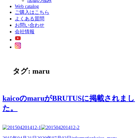
琺瑯の強み
Web catalog
ご購入はこちら
よくある質問
お問い合わせ
会社情報
タグ:
maru
kaicoのmaruがBRUTUSに掲載されまし
た。
投
カ
タ