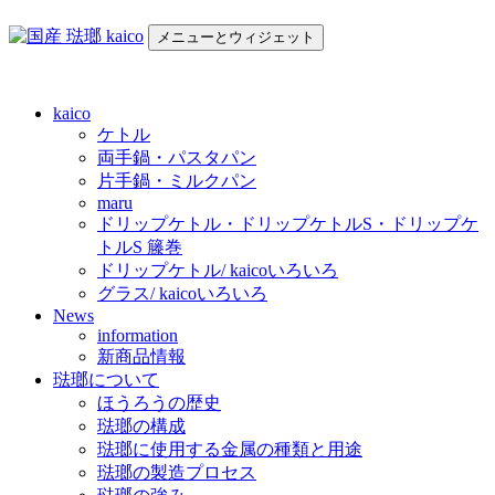
コ
メニューとウィジェット
ン
テ
国産 琺瑯 kaico
日本の国産 琺瑯 kaico のご紹介
ン
ツ
kaico
へ
ケトル
ス
両手鍋・パスタパン
キ
片手鍋・ミルクパン
maru
ッ
ドリップケトル・ドリップケトルS・ドリップケ
プ
トルS 籐巻
ドリップケトル/ kaicoいろいろ
グラス/ kaicoいろいろ
News
information
新商品情報
琺瑯について
ほうろうの歴史
琺瑯の構成
琺瑯に使用する金属の種類と用途
琺瑯の製造プロセス