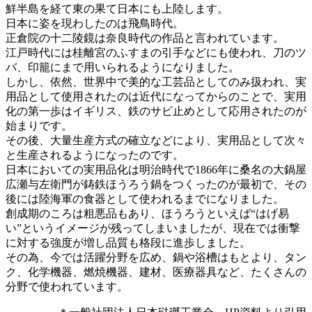
鮮半島を経て東の果て日本にも上陸します。
日本に姿を現わしたのは飛鳥時代。
正倉院の十二陵鏡は奈良時代の作品と言われています。
江戸時代には桂離宮のふすまの引手などにも使われ、刀のツ
バ、印籠にまで用いられるようになりました。
しかし、依然、世界中で美的な工芸品としてのみ扱われ、実
用品として使用されたのは近代になってからのことで、実用
化の第一歩はイギリス、鉄のサビ止めとして応用されたのが
始まりです。
その後、大量生産方式の確立などにより、実用品として次々
と生産されるようになったのです。
日本においての実用品化は明治時代で1866年に桑名の大鍋屋
広瀬与左衛門が鋳鉄ほうろう鍋をつくったのが最初で、その
後には陸海軍の食器として使われるまでになりました。
創成期のころは粗悪品もあり、ほうろうといえば“はげ易
い”というイメージが残ってしまいましたが、現在では衝撃
に対する強度が増し品質も格段に進歩しました。
その為、今では活躍分野を広め、鍋や浴槽はもとより、タン
ク、化学機器、燃焼機器、建材、医療器具など、たくさんの
分野で使われています。