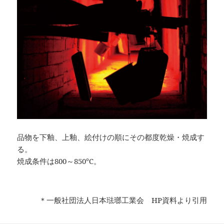
品物を下釉、上釉、絵付けの順にその都度乾燥・焼成す
る。
焼成条件は800～850℃。
＊一般社団法人日本琺瑯工業会
HP
資料より引用