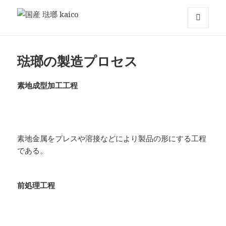
国産 琺瑯 kaico
メニュ
ーとウ
ィジェ
琺瑯の製造プロセス
ット
素地成型加工工程
素地金属をプレスや溶接などにより製品の形にする工程
である。
前処理工程