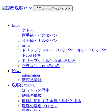
コ
メニューとウィジェット
ン
テ
国産 琺瑯 kaico
日本の国産 琺瑯 kaico のご紹介
ン
ツ
kaico
へ
ケトル
ス
両手鍋・パスタパン
キ
片手鍋・ミルクパン
maru
ッ
ドリップケトル・ドリップケトルS・ドリップケ
プ
トルS 籐巻
ドリップケトル/ kaicoいろいろ
グラス/ kaicoいろいろ
News
information
新商品情報
琺瑯について
ほうろうの歴史
琺瑯の構成
琺瑯に使用する金属の種類と用途
琺瑯の製造プロセス