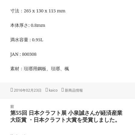
寸法：265 x 130 x 115 mm
本体厚さ: 0.8mm
満水容量 : 0.95L
JAN : 800308
素材：琺瑯用鋼板、琺瑯、楓
投
作
カ
2016年02月23日
kaico
新商品情報
稿
成
テ
日:
者
ゴ
投
リ
前
稿
第55回 日本クラフト展 小泉誠さんが経済産業
ー
前
ナ
大臣賞 ・日本クラフト大賞を受賞しました。
の
ビ
投
ゲ
稿: