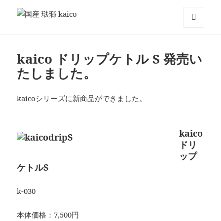
国産 琺瑯 kaico
メニュ
ーとウ
ィジェ
kaico ドリップケトル S 発売い
ット
たしました。
kaicoシリーズに新商品ができました。
kaico
ドリ
ップ
ケトルS
k-030
本体価格：7,500円