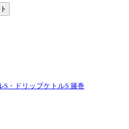
ット
S・ドリップケトルS 籐巻