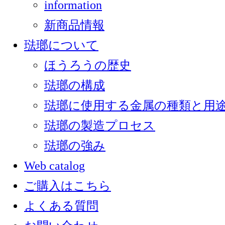
information
新商品情報
琺瑯について
ほうろうの歴史
琺瑯の構成
琺瑯に使用する金属の種類と用
琺瑯の製造プロセス
琺瑯の強み
Web catalog
ご購入はこちら
よくある質問