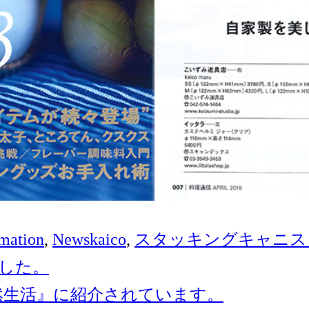
タ
rmation
,
News
kaico
,
スタッキングキャニス
グ
ました。
然生活』に紹介されています。