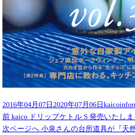
投
作
カ
2016年04月07日
2020年07月06日
kaico
info
稿
前
成
テ
前
kaico ドリップケトル S 発売いたし
投
日:
の
次
者
ゴ
次ページへ
小泉さんの台所道具が『天