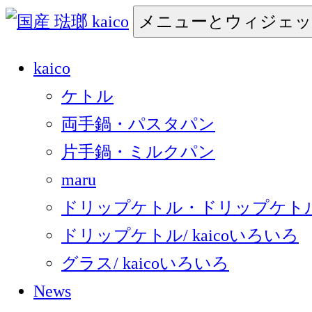
コ
メニューとウィジェ
ン
国産 琺瑯 kaico
日本の国産 琺瑯 kaico のご紹介
kaico
テ
ケトル
ン
両手鍋・パスタパン
ツ
片手鍋・ミルクパン
へ
maru
ス
ドリップケトル・ドリップケトル
キ
ドリップケトル/ kaicoいろいろ
ッ
グラス/ kaicoいろいろ
プ
News