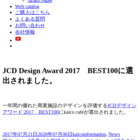
琺瑯の強み
Web catalog
ご購入はこちら
よくある質問
お問い合わせ
会社情報
JCD Design Award 2017 BEST100に選
出されました。
一年間の優れた商業施設のデザインを評価する
JCDデザイン
アワード 2017 BEST100
にkaico cafeが選出されました。
投
作
カ
2017年07月21日
2020年07月06日
kaico
information
,
News