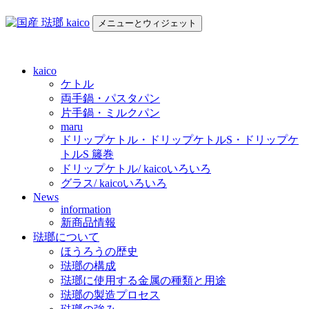
コ
メニューとウィジェット
ン
テ
国産 琺瑯 kaico
日本の国産 琺瑯 kaico のご紹介
ン
ツ
kaico
へ
ケトル
ス
両手鍋・パスタパン
キ
片手鍋・ミルクパン
maru
ッ
ドリップケトル・ドリップケトルS・ドリップケ
プ
トルS 籐巻
ドリップケトル/ kaicoいろいろ
グラス/ kaicoいろいろ
News
information
新商品情報
琺瑯について
ほうろうの歴史
琺瑯の構成
琺瑯に使用する金属の種類と用途
琺瑯の製造プロセス